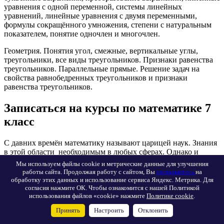
уравнения с одной переменной, системы линейных
уравнений, линейные уравнения с двумя переменными,
формулы сокращённого умножения, степени с натуральным
показателем, понятие одночлен и многочлен.
Геометрия. Понятия угол, смежные, вертикальные углы,
треугольники, все виды треугольников. Признаки равенства
треугольников. Параллельные прямые. Решение задач на
свойства равнобедренных треугольников и признаки
равенства треугольников.
Записаться на курсы по математике 7
класс
С давних времён математику называют царицей наук. Знания
в этой области необходимым в любых сферах. Однако и
поведение этой науки царское: не всем она дается, и не все
Мы используем файлы cookie и метрические данные для улучшения
могут понять тонкость и премудрость математических формул
работы сайта. Продолжая работу с сайтом, Вы
соглашаетесь
на
и теорем. Школьники 7 классов сталкиваются с многими
обработку этих данных и использование сервиса Яндекс. Метрика. Для
новыми темами в школьной программе: формулы
согласия нажмите ОК. Чтобы ознакомится с нашей Политикой
сокращённого умножения, решение систем уравнений с двумя
использования файлов «cookie» нажмите
Политике cookie
.
неизвестными, упрощение дробных числовых и буквенных
Принять
Настроить
Отклонить
выражений. В итоге к многих учеников 7 классов падает
успеваемость и портятся оценки. Улучшить знания по