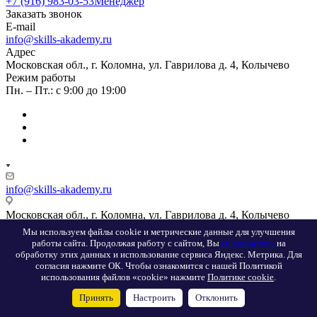
+7 (916) 983-03-53
Менеджер
Заказать звонок
E-mail
info@skills-akademy.ru
Адрес
Московская обл., г. Коломна, ул. Гаврилова д. 4, Колычево
Режим работы
Пн. – Пт.: с 9:00 до 19:00
info@skills-akademy.ru
Московская обл., г. Коломна, ул. Гаврилова д. 4, Колычево
Мы используем файлы cookie и метрические данные для улучшения
работы сайта. Продолжая работу с сайтом, Вы
соглашаетесь
на
обработку этих данных и использование сервиса Яндекс. Метрика. Для
согласия нажмите ОК. Чтобы ознакомится с нашей Политикой
использования файлов «cookie» нажмите
Политике cookie
.
Услуги
Принять
Настроить
Отклонить
Курсы скорочтения