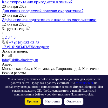
Как скорочтение пригодится в жизни?
20 января 2023
Для каких профессий полезно скорочтение?
20 января 2023
Эффективная подготовка к школе по скорочтению
12 января 2023
Загрузить еще
1
2
3
4
5
+7 (916) 983-03-53
+7 (916) 983-03-53
Менеджер
Заказать звонок
E-mail
info@skills-akademy.ru
Адрес
Московская обл., г. Коломна, ул. Гаврилова д. 4, Колычево
Режим работы
Пн. – Пт.: с 9:00 до 19:00
Мы используем файлы cookie и метрические данные для улучшения
работы сайта. Продолжая работу с сайтом, Вы
соглашаетесь
на
обработку этих данных и использование сервиса Яндекс. Метрика. Для
согласия нажмите ОК. Чтобы ознакомится с нашей Политикой
использования файлов «cookie» нажмите
Политике cookie
.
Принять
Настроить
Отклонить