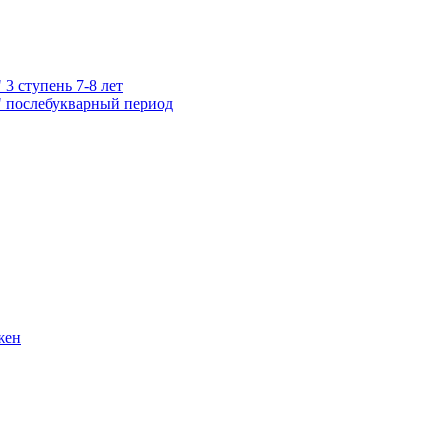
3 ступень 7-8 лет
" послебукварный период
жен