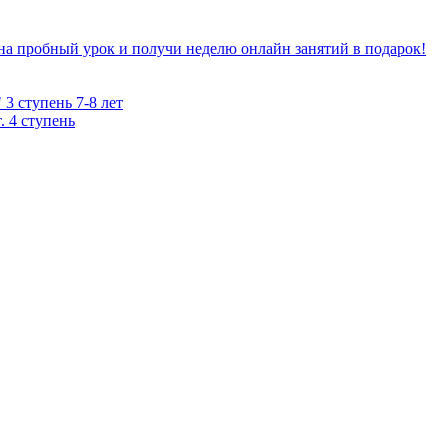
на пробный урок и получи неделю онлайн занятий в подарок!
3 ступень 7-8 лет
. 4 ступень