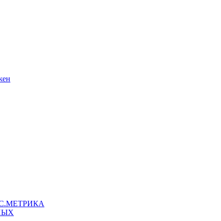
жен
С.МЕТРИКА
НЫХ