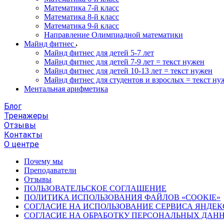
Математика 7-й класс
Математика 8-й класс
Математика 9-й класс
Направление Олимпиадной математики
Майнд фитнес
Майнд фитнес для детей 5-7 лет
Майнд фитнес для детей 7-9 лет = текст нужен
Майнд фитнес для детей 10-13 лет = текст нужен
Майнд фитнес для студентов и взрослых = текст ну
Ментальная арифметика
Блог
Тренажеры
Отзывы
Контакты
О центре
Почему мы
Преподаватели
Отзывы
ПОЛЬЗОВАТЕЛЬСКОЕ СОГЛАШЕНИЕ
ПОЛИТИКА ИСПОЛЬЗОВАНИЯ ФАЙЛОВ «COOKIE»
СОГЛАСИЕ НА ИСПОЛЬЗОВАНИЕ СЕРВИСА ЯНДЕК
СОГЛАСИЕ НА ОБРАБОТКУ ПЕРСОНАЛЬНЫХ ДАН